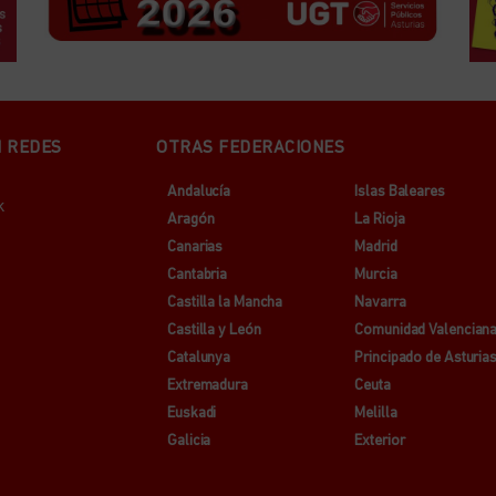
N REDES
OTRAS FEDERACIONES
Andalucía
Islas Baleares
k
Aragón
La Rioja
Canarias
Madrid
Cantabria
Murcia
Castilla la Mancha
Navarra
Castilla y León
Comunidad Valencian
Catalunya
Principado de Asturia
Extremadura
Ceuta
Euskadi
Melilla
Galicia
Exterior