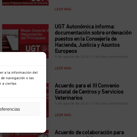
LEER MÁS
UGT Autonómica informa:
documentación sobre ordenación
puestos en la Consejería de
Hacienda, Justicia y Asuntos
Europeos
5 de agosto de 2026
No hay comentarios
LEER MÁS
r a la información del
 de navegación o las
e a ciertas
Acuerdo para el III Convenio
Estatal de Centros y Servicios
Veterinarios
5 de agosto de 2026
No hay comentarios
eferencias
LEER MÁS
Acuerdo de colaboración para