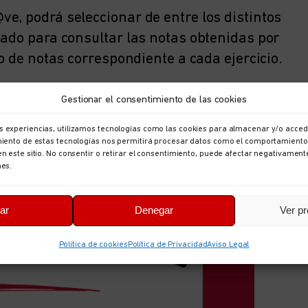
e, podrá seleccionar de entre los distintos
tado para consultar las notas obtenidas por
o de notas correspondiente a cada ejercicio.
Gestionar el consentimiento de las cookies
s experiencias, utilizamos tecnologías como las cookies para almacenar y/o accede
imiento de estas tecnologías nos permitirá procesar datos como el comportamiento
en este sitio. No consentir o retirar el consentimiento, puede afectar negativament
nes.
ar
Denegar
Ver pr
Política de cookies
Política de Privacidad
Aviso Legal