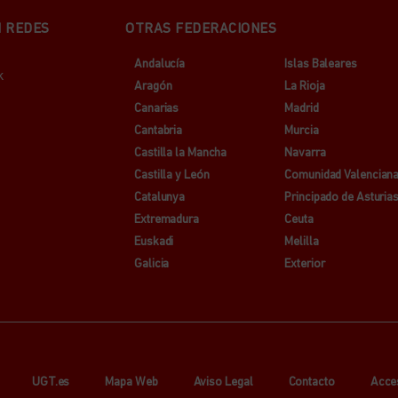
N REDES
OTRAS FEDERACIONES
Andalucía
Islas Baleares
k
Aragón
La Rioja
Canarias
Madrid
Cantabria
Murcia
Castilla la Mancha
Navarra
Castilla y León
Comunidad Valencian
Catalunya
Principado de Asturia
Extremadura
Ceuta
Euskadi
Melilla
Galicia
Exterior
UGT.es
Mapa Web
Aviso Legal
Contacto
Acce