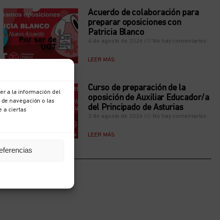
Acuerdo de colaboración para
preparar oposiciones con
Patricia Blanco
4 de agosto de 2026
No hay comentarios
LEER MÁS
Curso de preparación de la
r a la información del
oposición de Auxiliar Educador/a
 de navegación o las
del Principado de Asturias
e a ciertas
3 de agosto de 2026
No hay comentarios
LEER MÁS
eferencias