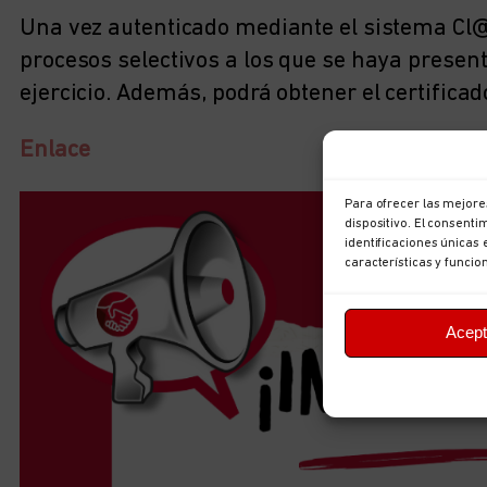
Una vez autenticado mediante el sistema Cl@v
procesos selectivos a los que se haya presen
ejercicio. Además, podrá obtener el certificad
Enlace
Para ofrecer las mejore
dispositivo. El consent
identificaciones únicas 
características y funcio
Acept