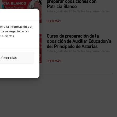
preparar oposiciones con
Patricia Blanco
4 de agosto de 2026
No hay comentarios
LEER MÁS
r a la información del
 de navegación o las
Curso de preparación de la
e a ciertas
oposición de Auxiliar Educador/a
del Principado de Asturias
3 de agosto de 2026
No hay comentarios
eferencias
LEER MÁS