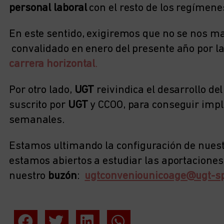
personal laboral
con el resto de los regímenes
En este sentido, exigiremos que no se nos m
convalidado en enero del presente año por l
carrera horizontal
.
Por otro lado,
UGT
reivindica el desarrollo de
suscrito por
UGT
y CCOO, para conseguir imp
semanales.
Estamos ultimando la configuración de nues
estamos abiertos a estudiar las aportaciones
nuestro
buzón
:
ugtconveniounicoage@ugt-s