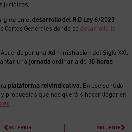
 jurídicos.
argine en el
desarrollo del R.D Ley 6/
20
2
3
as Cortes Generales donde se
desarrolla la
l Acuerdo por una Administración del Siglo XXI,
lantar una
jornada
ordinaria de
35 horas
tra
plataforma reivindicativa
. En ese sentido
 y propuestas que nos queráis hacer llegar en
p.eu
ANTERIOR
SIGUIENTE