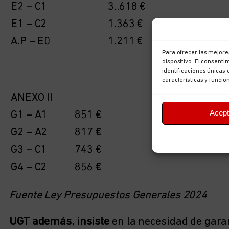
E2 – C1
3..618 €
E1 – C2
1.363 €
A.P – E0
1.211 €
Para ofrecer las mejore
dispositivo. El consent
identificaciones únicas 
características y funcio
ANEXO II
Acept
G1 – A1
851 €
G2 – A2
817 €
G3 – C1
743 €
G4 – C2
856 €
Fuente Ley Presupuestos Generales 2024
UGT además, insiste
en la necesidad de gara