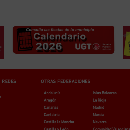
N REDES
OTRAS FEDERACIONES
Andalucía
Islas Baleares
k
Aragón
La Rioja
Canarias
Madrid
Cantabria
Murcia
Castilla la Mancha
Navarra
Castilla y León
Comunidad Valencian