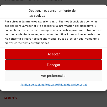
5 de agosto de 2026
No hay comentarios
LEER MÁS
Gestionar el consentimiento de
las cookies
Para ofrecer las mejores experiencias, utilizamos tecnologías como las
cookies para almacenar y/o acceder a la información del dispositivo. El
consentimiento de estas tecnologías nos permitirá procesar datos como el
comportamiento de navegación o las identificaciones únicas en este sitio.
No consentir o retirar el consentimiento, puede afectar negativamente a
ciertas características y funciones.
Aceptar
Denegar
Ver preferencias
UGT Autonómica informa: documentación sobre
ordenación puestos en la Consejería de Hacienda,
Política de cookies
Política de Privacidad
Aviso Legal
Justicia y Asuntos Europeos
5 de agosto de 2026
No hay comentarios
LEER MÁS