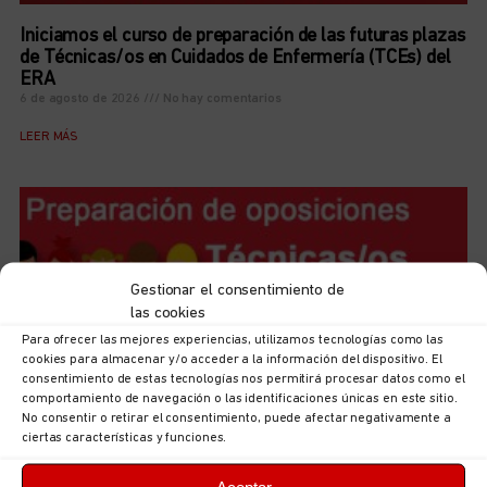
Iniciamos el curso de preparación de las futuras plazas
de Técnicas/os en Cuidados de Enfermería (TCEs) del
ERA
6 de agosto de 2026
No hay comentarios
LEER MÁS
Gestionar el consentimiento de
las cookies
Para ofrecer las mejores experiencias, utilizamos tecnologías como las
cookies para almacenar y/o acceder a la información del dispositivo. El
consentimiento de estas tecnologías nos permitirá procesar datos como el
comportamiento de navegación o las identificaciones únicas en este sitio.
No consentir o retirar el consentimiento, puede afectar negativamente a
ciertas características y funciones.
Iniciamos el curso de preparación de las futuras plazas
de Técnicas/os de Educación Infantil, 0-3
5 de agosto de 2026
No hay comentarios