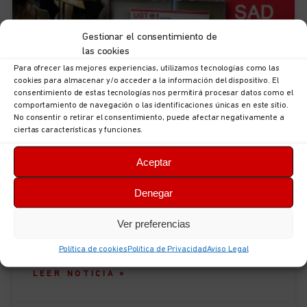
Gestionar el consentimiento de
las cookies
Para ofrecer las mejores experiencias, utilizamos tecnologías como las
cookies para almacenar y/o acceder a la información del dispositivo. El
consentimiento de estas tecnologías nos permitirá procesar datos como el
comportamiento de navegación o las identificaciones únicas en este sitio.
No consentir o retirar el consentimiento, puede afectar negativamente a
ciertas características y funciones.
Jornada organizada por UGT Servicios
Públicos dirigida a sus delegadas/os
Aceptar
en SAD y Centros de Día
Denegar
Hoy 18 de diciembre, en la sala de prensa de UGT
en Oviedo tiene lugar a lo largo de la mañana una
Ver preferencias
jornada dirigida a
Política de cookies
Política de Privacidad
Aviso Legal
LEER NOTICIA »