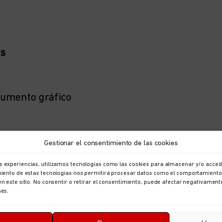
as
o
cumento gráfico
a de aspirantes que reúnan los requisitos,
la
Gestionar el consentimiento de las cookies
 aspirantes a interinidad de las siguientes
s experiencias, utilizamos tecnologías como las cookies para almacenar y/o accede
imiento de estas tecnologías nos permitirá procesar datos como el comportamiento
en este sitio. No consentir o retirar el consentimiento, puede afectar negativament
nes.
cas