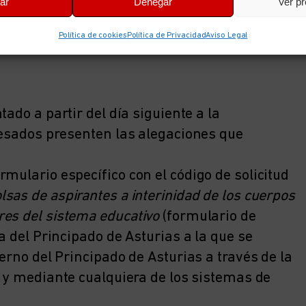
ar
Denegar
Ver pr
vangélica en centros de educación infantil y
Política de cookies
Política de Privacidad
Aviso Legal
tado a partir del día siguiente a la
eresados presenten las alegaciones que
mulario específico con el código de solicitud
olsas de aspirantes a interinidad de los cuerpos
es del sistema educativo
(formulario de
a del Principado de Asturias a la que se
erno del Principado de Asturias a través de la
y mediante cualquiera de los sistemas de