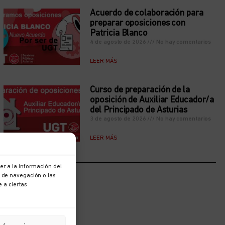
Acuerdo de colaboración para
preparar oposiciones con
Patricia Blanco
4 de agosto de 2026
No hay comentarios
LEER MÁS
Curso de preparación de la
oposición de Auxiliar Educador/a
del Principado de Asturias
3 de agosto de 2026
No hay comentarios
LEER MÁS
r a la información del
 de navegación o las
e a ciertas