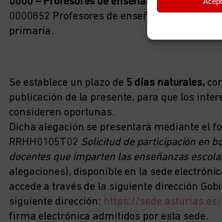
0000 – Profesores de enseñanza religiosa
Acept
0000852 Profesores de enseñanza religiosa e
primaria.
Se establece un plazo de
5 días naturales,
con
publicación de la presente, para que los int
consideren oportunas.
Dicha alegación se presentará mediante el for
RRHH0105T02
Solicitud de participación en b
docentes que imparten las enseñanzas escolar
alegaciones), disponible en la sede electrónic
accede a través de la siguiente dirección Gobi
siguiente dirección:
https://sede.asturias.es/
firma electrónica admitidos por esta sede.