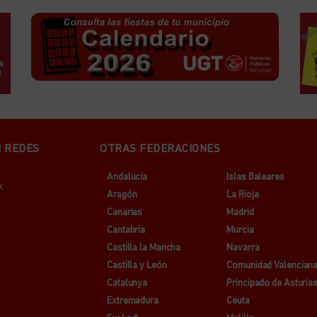
N REDES
OTRAS FEDERACIONES
Andalucía
Islas Baleares
k
Aragón
La Rioja
Canarias
Madrid
Cantabria
Murcia
Castilla la Mancha
Navarra
Castilla y León
Comunidad Valencian
Catalunya
Principado de Asturia
Extremadura
Ceuta