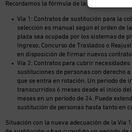
Recordamos la fórmula de las 2 vías de contr
Vía 1: Contratos de sustitución para la c
selección es manual según el orden de la 
plaza sea ocupada por los sistemas de pr
Ingreso, Concurso de Traslados o Reajuste
en disposición de firmar nuevos contrat
Vía 2: Contratos para cubrir necesidades 
sustituciones de personas con derecho a 
que se entra en rotación. Un periodo de 
transcurridos 6 meses desde el inicio de
meses en un periodo de 24. Puede extend
sustitución de personas hasta tanto en c
Situación con la nueva adecuación de la Vía 1
de sustitución y han cumplido un periodo de 