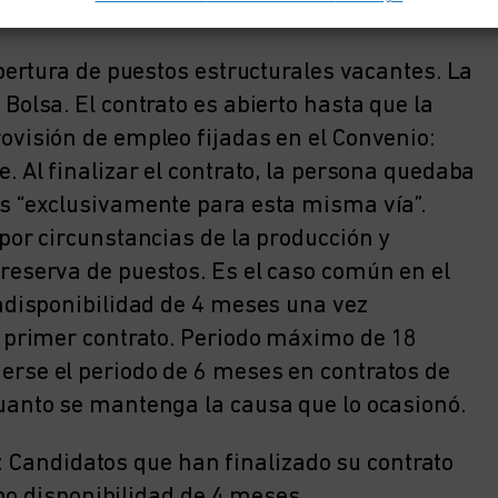
atación hasta ahora para personal eventual:
obertura de puestos estructurales vacantes. La
Bolsa. El contrato es abierto hasta que la
ovisión de empleo fijadas en el Convenio:
. Al finalizar el contrato, la persona quedaba
os “exclusivamente para esta misma vía”.
por circunstancias de la producción y
reserva de puestos. Es el caso común en el
indisponibilidad de 4 meses una vez
l primer contrato. Periodo máximo de 18
erse el periodo de 6 meses en contratos de
uanto se mantenga la causa que lo ocasionó.
: Candidatos que han finalizado su contrato
no disponibilidad de 4 meses.