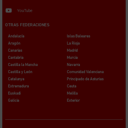
YouTube
OTRAS FEDERACIONES
Andalucía
Islas Baleares
Aragón
La Rioja
Canarias
Madrid
Cantabria
Murcia
Castilla la Mancha
Navarra
Castilla y León
Comunidad Valenciana
Catalunya
Principado de Asturias
Extremadura
Ceuta
Euskadi
Melilla
Galicia
Exterior