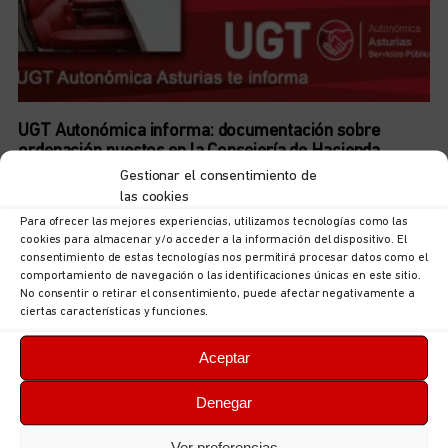
UGT Autonómica informa: documentación sobre
ordenación puestos en la Consejería de Hacienda,
Justicia y Asuntos Europeos
Gestionar el consentimiento de
5 de agosto de 2026
No hay comentarios
las cookies
Para ofrecer las mejores experiencias, utilizamos tecnologías como las
LEER MÁS
cookies para almacenar y/o acceder a la información del dispositivo. El
consentimiento de estas tecnologías nos permitirá procesar datos como el
comportamiento de navegación o las identificaciones únicas en este sitio.
No consentir o retirar el consentimiento, puede afectar negativamente a
ciertas características y funciones.
Aceptar
Denegar
Ver preferencias