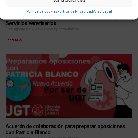
Política de cookies
Política de Privacidad
Aviso Legal
Acuerdo para el III Convenio Estatal de Centros y
Servicios Veterinarios
5 de agosto de 2026
No hay comentarios
LEER MÁS
Acuerdo de colaboración para preparar oposiciones
con Patricia Blanco