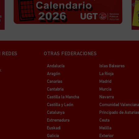
N REDES
OTRAS FEDERACIONES
Andalucía
Islas Baleares
k
Aragón
La Rioja
Canarias
Madrid
Cantabria
Murcia
Castilla la Mancha
Navarra
Castilla y León
Comunidad Valencian
Catalunya
Principado de Asturia
Extremadura
Ceuta
Euskadi
Melilla
Galicia
Exterior