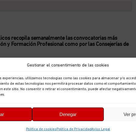
blicos recopila semanalmente las convocatorias más
ación y Formación Profesional como por las Consejerías de
ión sobre los concursos de traslados, becas,
Gestionar el consentimiento de las cookies
 servicio, instrucciones, procesos de
s experiencias, utilizamos tecnologías como las cookies para almacenar y/o accede
ulos, etc., son algunos de los asuntos que se
imiento de estas tecnologías nos permitirá procesar datos como el comportamiento
en este sitio. No consentir o retirar el consentimiento, puede afectar negativament
nes.
s: del 31 de enero a 6 de
ar
Denegar
Ver pr
Política de cookies
Política de Privacidad
Aviso Legal