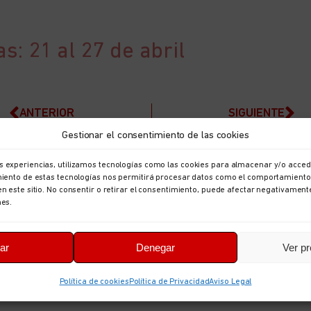
s: 21 al 27 de abril
ANTERIOR
SIGUIENTE
Gestionar el consentimiento de las cookies
s experiencias, utilizamos tecnologías como las cookies para almacenar y/o accede
imiento de estas tecnologías nos permitirá procesar datos como el comportamiento
en este sitio. No consentir o retirar el consentimiento, puede afectar negativament
nes.
ar
Denegar
Ver pr
Política de cookies
Política de Privacidad
Aviso Legal