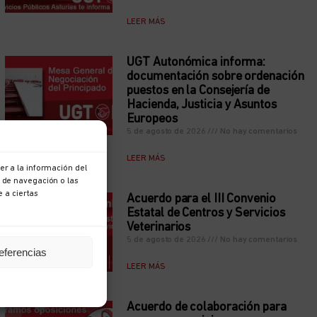
LEER MÁS
UGT Autonómica informa:
documentación sobre ordenación
puestos en la Consejería de
Hacienda, Justicia y Asuntos
Europeos
5 de agosto de 2026
No hay comentarios
LEER MÁS
r a la información del
 de navegación o las
e a ciertas
Acuerdo para el III Convenio
Estatal de Centros y Servicios
Veterinarios
5 de agosto de 2026
No hay comentarios
eferencias
LEER MÁS
Acuerdo de colaboración para