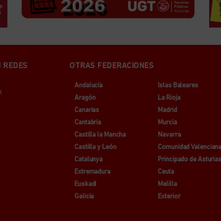
N REDES
OTRAS FEDERACIONES
Andalucía
Islas Baleares
k
Aragón
La Rioja
Canarias
Madrid
Cantabria
Murcia
Castilla la Mancha
Navarra
Castilla y León
Comunidad Valencian
Catalunya
Principado de Asturia
Extremadura
Ceuta
Euskadi
Melilla
Galicia
Exterior