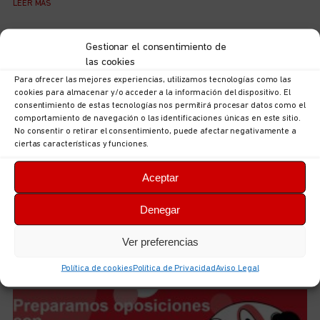
LEER MÁS
Gestionar el consentimiento de
las cookies
Para ofrecer las mejores experiencias, utilizamos tecnologías como las
cookies para almacenar y/o acceder a la información del dispositivo. El
consentimiento de estas tecnologías nos permitirá procesar datos como el
comportamiento de navegación o las identificaciones únicas en este sitio.
No consentir o retirar el consentimiento, puede afectar negativamente a
ciertas características y funciones.
Aceptar
Acuerdo para el III Convenio Estatal de Centros y
Denegar
Servicios Veterinarios
5 de agosto de 2026
No hay comentarios
Ver preferencias
LEER MÁS
Política de cookies
Política de Privacidad
Aviso Legal