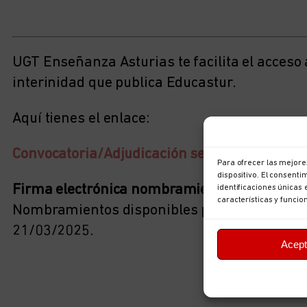
UGT Enseñanza Asturias te facilita el acceso
interinidad que publica Educastur.
Aquí tienes el enlace:
Convocatoria/Adjudicación semanal de aspira
Para ofrecer las mejore
dispositivo. El consent
Firma electrónica nombramientos personal i
identificaciones únicas 
características y funcio
Nombramientos disponibles para la firma ele
21/03/2025.
Acept