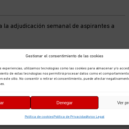
 a la adjudicación semanal de aspirantes a
Gestionar el consentimiento de las cookies
ntes a interinidad
s experiencias, utilizamos tecnologías como las cookies para almacenar y/o accede
imiento de estas tecnologías nos permitirá procesar datos como el comportamiento
nterino
en este sitio. No consentir o retirar el consentimiento, puede afectar negativament
nes.
ctrónica hasta las 08:00 h de la mañana del
ar
Denegar
Ver pr
Política de cookies
Política de Privacidad
Aviso Legal