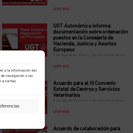
LEER MÁS
UGT Autonómica informa:
documentación sobre ordenación
puestos en la Consejería de
Hacienda, Justicia y Asuntos
Europeos
5 de agosto de 2026
No hay comentarios
LEER MÁS
r a la información del
 de navegación o las
e a ciertas
Acuerdo para el III Convenio
Estatal de Centros y Servicios
Veterinarios
5 de agosto de 2026
No hay comentarios
eferencias
LEER MÁS
Acuerdo de colaboración para