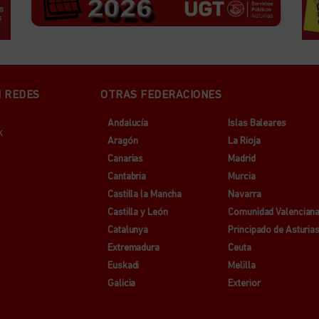
N REDES
OTRAS FEDERACIONES
Andalucía
Islas Baleares
k
Aragón
La Rioja
Canarias
Madrid
Cantabria
Murcia
Castilla la Mancha
Navarra
Castilla y León
Comunidad Valencian
Catalunya
Principado de Asturia
Extremadura
Ceuta
Euskadi
Melilla
Galicia
Exterior