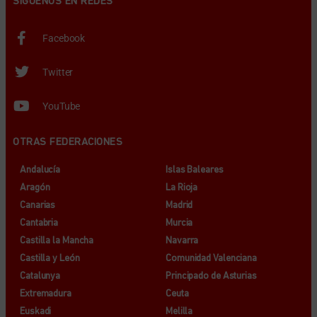
SÍGUENOS EN REDES
Facebook
Twitter
YouTube
OTRAS FEDERACIONES
Andalucía
Islas Baleares
Aragón
La Rioja
Canarias
Madrid
Cantabria
Murcia
Castilla la Mancha
Navarra
Castilla y León
Comunidad Valenciana
Catalunya
Principado de Asturias
Extremadura
Ceuta
Euskadi
Melilla