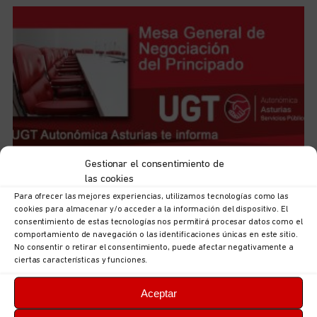
Gestionar el consentimiento de
UGT Autonómica informa: documentación sobre
las cookies
ordenación puestos en la Consejería de Hacienda,
Para ofrecer las mejores experiencias, utilizamos tecnologías como las
Justicia y Asuntos Europeos
cookies para almacenar y/o acceder a la información del dispositivo. El
5 de agosto de 2026
No hay comentarios
consentimiento de estas tecnologías nos permitirá procesar datos como el
comportamiento de navegación o las identificaciones únicas en este sitio.
LEER MÁS
No consentir o retirar el consentimiento, puede afectar negativamente a
ciertas características y funciones.
Aceptar