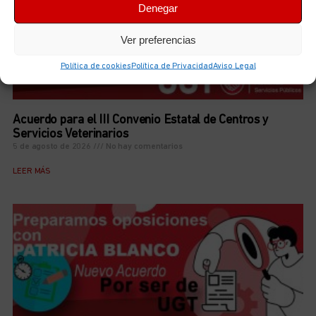
Denegar
Ver preferencias
Política de cookies
Política de Privacidad
Aviso Legal
Acuerdo para el III Convenio Estatal de Centros y
Servicios Veterinarios
5 de agosto de 2026
No hay comentarios
LEER MÁS