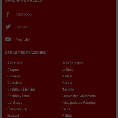
SÍGUENOS EN REDES
Facebook
Twitter
YouTube
OTRAS FEDERACIONES
Andalucía
Islas Baleares
Aragón
La Rioja
Canarias
Madrid
Cantabria
Murcia
Castilla la Mancha
Navarra
Castilla y León
Comunidad Valenciana
Catalunya
Principado de Asturias
Extremadura
Ceuta
Euskadi
Melilla