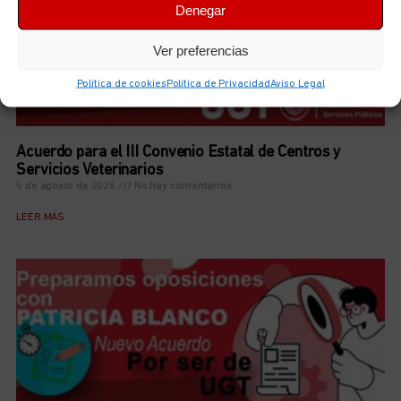
Denegar
Ver preferencias
Política de cookies
Política de Privacidad
Aviso Legal
Acuerdo para el III Convenio Estatal de Centros y
Servicios Veterinarios
5 de agosto de 2026
No hay comentarios
LEER MÁS