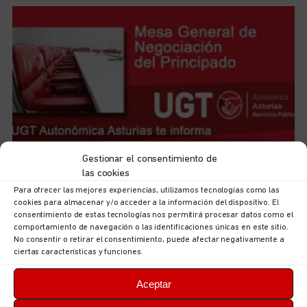
Gestionar el consentimiento de
UGT Autonómica informa: documentación sobre
las cookies
ordenación puestos en la Consejería de Hacienda,
Para ofrecer las mejores experiencias, utilizamos tecnologías como las
Justicia y Asuntos Europeos
cookies para almacenar y/o acceder a la información del dispositivo. El
5 de agosto de 2026
No hay comentarios
consentimiento de estas tecnologías nos permitirá procesar datos como el
comportamiento de navegación o las identificaciones únicas en este sitio.
LEER MÁS
No consentir o retirar el consentimiento, puede afectar negativamente a
ciertas características y funciones.
Aceptar