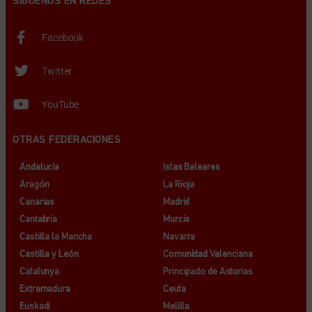
SÍGUENOS EN REDES
Facebook
Twitter
YouTube
OTRAS FEDERACIONES
Andalucía
Islas Baleares
Aragón
La Rioja
Canarias
Madrid
Cantabria
Murcia
Castilla la Mancha
Navarra
Castilla y León
Comunidad Valenciana
Catalunya
Principado de Asturias
Extremadura
Ceuta
Euskadi
Melilla