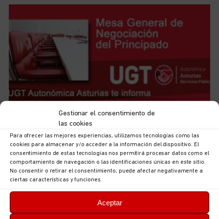
Gestionar el consentimiento de
UGT Autonómica informa: documentación sobre
las cookies
ordenación puestos en la Consejería de Hacienda,
Para ofrecer las mejores experiencias, utilizamos tecnologías como las
Justicia y Asuntos Europeos
cookies para almacenar y/o acceder a la información del dispositivo. El
5 de agosto de 2026
No hay comentarios
consentimiento de estas tecnologías nos permitirá procesar datos como el
comportamiento de navegación o las identificaciones únicas en este sitio.
LEER MÁS
No consentir o retirar el consentimiento, puede afectar negativamente a
ciertas características y funciones.
Aceptar