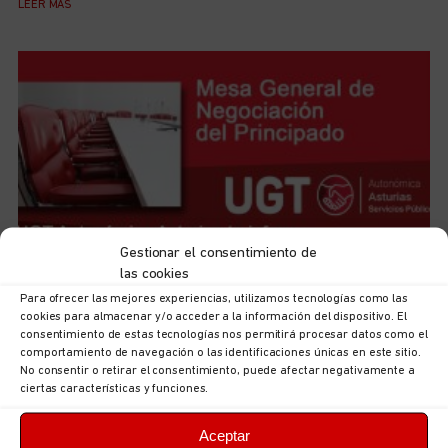
LEER MÁS
Gestionar el consentimiento de
las cookies
UGT Autonómica informa: documentación sobre
Para ofrecer las mejores experiencias, utilizamos tecnologías como las
ordenación puestos en la Consejería de Hacienda,
cookies para almacenar y/o acceder a la información del dispositivo. El
Justicia y Asuntos Europeos
consentimiento de estas tecnologías nos permitirá procesar datos como el
5 de agosto de 2026
No hay comentarios
comportamiento de navegación o las identificaciones únicas en este sitio.
No consentir o retirar el consentimiento, puede afectar negativamente a
LEER MÁS
ciertas características y funciones.
Aceptar