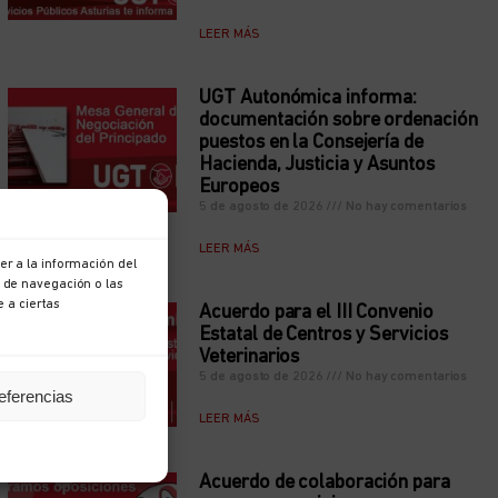
LEER MÁS
UGT Autonómica informa:
documentación sobre ordenación
puestos en la Consejería de
Hacienda, Justicia y Asuntos
Europeos
5 de agosto de 2026
No hay comentarios
LEER MÁS
r a la información del
 de navegación o las
e a ciertas
Acuerdo para el III Convenio
Estatal de Centros y Servicios
Veterinarios
5 de agosto de 2026
No hay comentarios
eferencias
LEER MÁS
Acuerdo de colaboración para