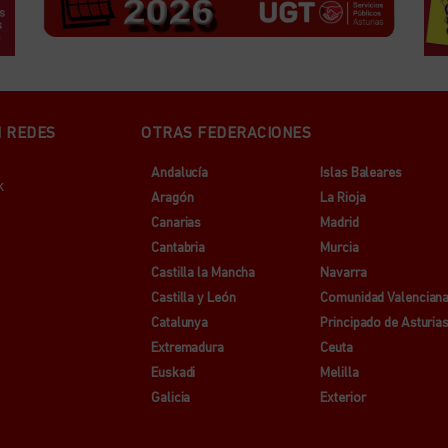
N REDES
OTRAS FEDERACIONES
Andalucía
Islas Baleares
k
Aragón
La Rioja
Canarias
Madrid
Cantabria
Murcia
Castilla la Mancha
Navarra
Castilla y León
Comunidad Valencian
Catalunya
Principado de Asturia
Extremadura
Ceuta
Euskadi
Melilla
Galicia
Exterior