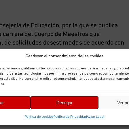
nsejería de Educación, por la que se publica
de carrera del Cuerpo de Maestros que
al de solicitudes desestimadas de acuerdo con
4 de noviembre.
Gestionar el consentimiento de las cookies
s experiencias, utilizamos tecnologías como las cookies para almacenar y/o accede
imiento de estas tecnologías nos permitirá procesar datos como el comportamiento
en este sitio. No consentir o retirar el consentimiento, puede afectar negativament
ntados a partir del día siguiente a la fecha de
nes.
 de solicitud (DECO0065T01-Solicitud
del Principado de Asturias a la que se accede a
ar
Denegar
Ver pr
asturias.es/
y mediante cualquiera de los
ta sede.
Política de cookies
Política de Privacidad
Aviso Legal