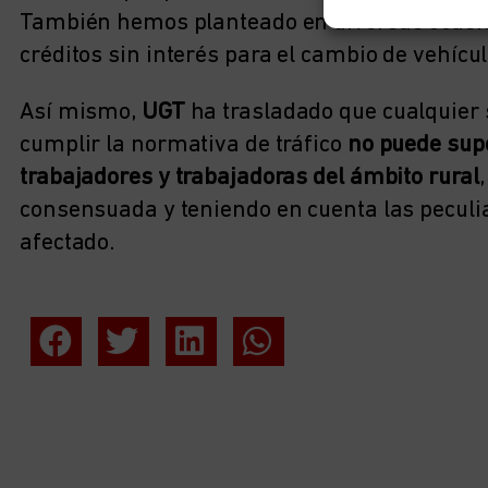
También hemos planteado en diversas ocasion
créditos sin interés para el cambio de vehícul
Así mismo,
UGT
ha trasladado que cualquier s
cumplir la normativa de tráfico
no puede supo
trabajadores y trabajadoras del ámbito rural
consensuada y teniendo en cuenta las peculia
afectado.