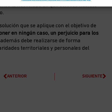
es la necesidad de que Correos habilite
o.
olución que se aplique con el objetivo de
ner en ningún caso, un perjuicio para los
, además debe realizarse de forma
ridades territoriales y personales del
ANTERIOR
SIGUIENTE