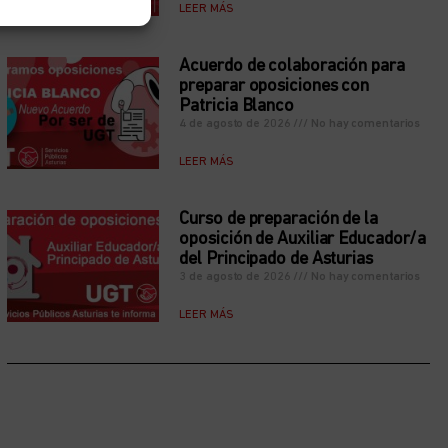
LEER MÁS
Acuerdo de colaboración para
preparar oposiciones con
Patricia Blanco
4 de agosto de 2026
No hay comentarios
LEER MÁS
Curso de preparación de la
oposición de Auxiliar Educador/a
del Principado de Asturias
3 de agosto de 2026
No hay comentarios
LEER MÁS