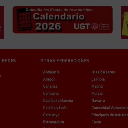
N REDES
OTRAS FEDERACIONES
Andalucía
Islas Baleares
k
Aragón
La Rioja
Canarias
Madrid
Cantabria
Murcia
Castilla la Mancha
Navarra
Castilla y León
Comunidad Valencian
Catalunya
Principado de Asturia
Extremadura
Ceuta