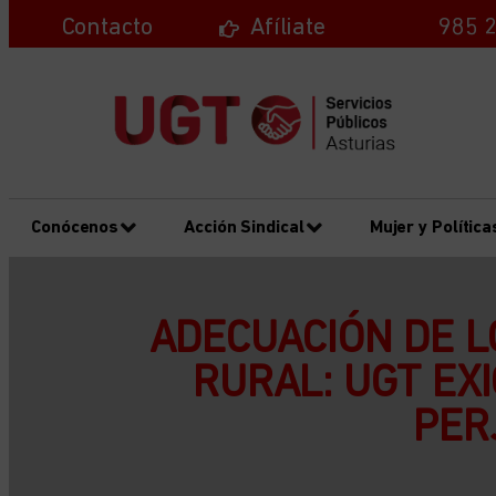
Contacto
Afíliate
985 2
Conócenos
Acción Sindical
Mujer y Política
ADECUACIÓN DE L
RURAL: UGT EX
PER