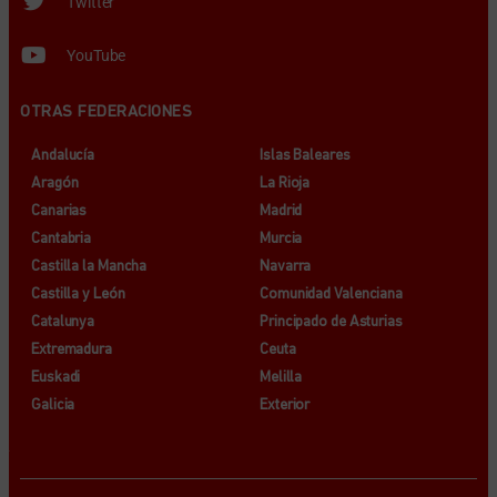
Twitter
YouTube
OTRAS FEDERACIONES
Andalucía
Islas Baleares
Aragón
La Rioja
Canarias
Madrid
Cantabria
Murcia
Castilla la Mancha
Navarra
Castilla y León
Comunidad Valenciana
Catalunya
Principado de Asturias
Extremadura
Ceuta
Euskadi
Melilla
Galicia
Exterior