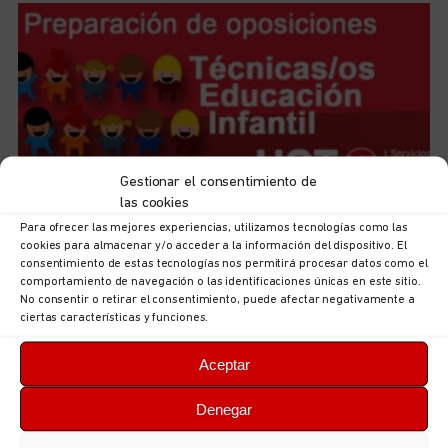
Gestionar el consentimiento de
las cookies
Para ofrecer las mejores experiencias, utilizamos tecnologías como las
Iniciamos el curso de preparación de las futuras plazas
cookies para almacenar y/o acceder a la información del dispositivo. El
de Técnicas/os de Educación Infantil, 0-3
consentimiento de estas tecnologías nos permitirá procesar datos como el
5 de agosto de 2026
No hay comentarios
comportamiento de navegación o las identificaciones únicas en este sitio.
No consentir o retirar el consentimiento, puede afectar negativamente a
LEER MÁS
ciertas características y funciones.
Aceptar
Denegar